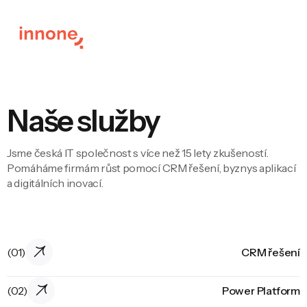
Naše služby
Jsme česká IT společnost s více než 15 lety zkušeností.
Pomáháme firmám růst pomocí CRM řešení, byznys aplikací
a digitálních inovací.
(01)
CRM řešení
(02)
Power Platform