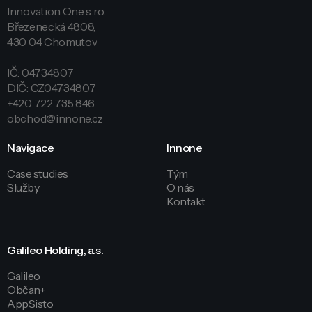
Innovation One s.r.o.
Březenecká 4808,
430 04 Chomutov
IČ: 04734807
DIČ: CZ04734807
+420 722 735 846
obchod@innone.cz
Navigace
Innone
Case studies
Tým
Služby
O nás
Kontakt
Galileo Holding, a.s.
Galileo
Občan+
AppSisto