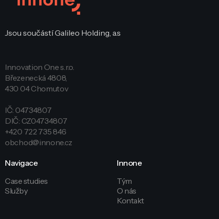
Jsou součástí Galileo Holding, a.s
Innovation One s.r.o.
Březenecká 4808,
430 04 Chomutov
IČ: 04734807
DIČ: CZ04734807
+420 722 735 846
obchod@innone.cz
Navigace
Innone
Case studies
Tým
Služby
O nás
Kontakt