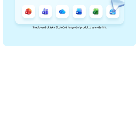
AI agenty
Microsoft Copilot
Copilot Studio