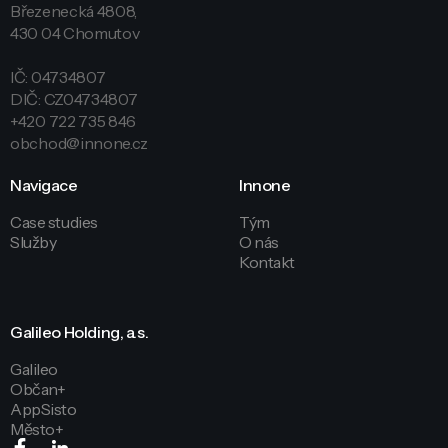
Březenecká 4808,
430 04 Chomutov
IČ: 04734807
DIČ: CZ04734807
+420 722 735 846
obchod@innone.cz
Navigace
Innone
Case studies
Tým
Služby
O nás
Kontakt
Galileo Holding, a.s.
Galileo
Občan+
AppSisto
Město+