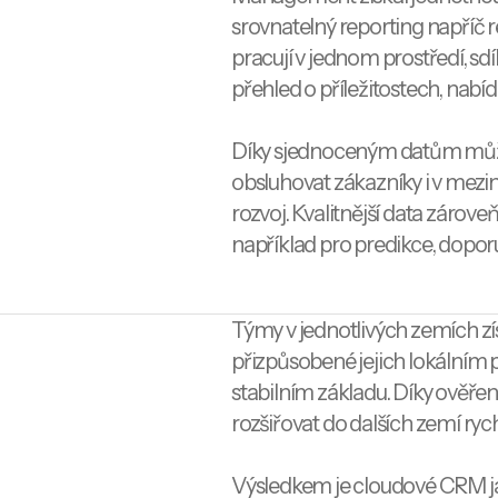
srovnatelný reporting napříč
pracují v jednom prostředí, sdí
přehled o příležitostech, nabí
Díky sjednoceným datům může
obsluhovat zákazníky i v mezi
rozvoj. Kvalitnější data zároveň
například pro predikce, dopor
Týmy v jednotlivých zemích zís
přizpůsobené jejich lokálním 
stabilním základu. Díky ověř
rozšiřovat do dalších zemí rych
Výsledkem je cloudové CRM já