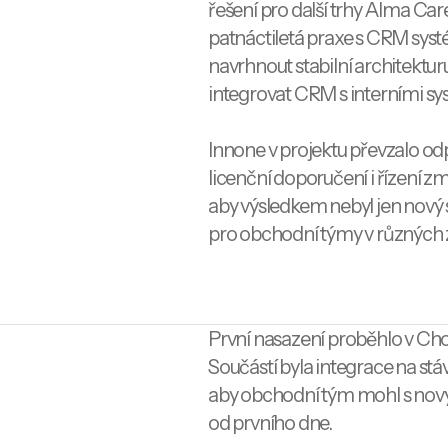
řešení pro další trhy Alma Care
patnáctiletá praxe s CRM sys
navrhnout stabilní architektu
integrovat CRM s interními sys
Innone v projektu převzalo od
licenční doporučení i řízení z
aby výsledkem nebyl jen nový 
pro obchodní týmy v různých
První nasazení proběhlo v C
Součástí byla integrace na stá
aby obchodní tým mohl s no
od prvního dne.