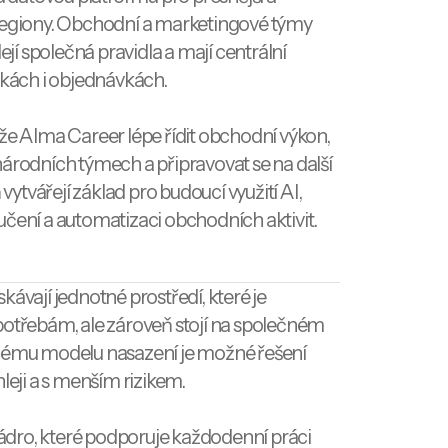
 regiony. Obchodní a marketingové týmy
lejí společná pravidla a mají centrální
dkách i objednávkách.
 Alma Career lépe řídit obchodní výkon,
národních týmech a připravovat se na další
 vytvářejí základ pro budoucí využití AI,
učení a automatizaci obchodních aktivit.
kávají jednotné prostředí, které je
potřebám, ale zároveň stojí na společném
enému modelu nasazení je možné řešení
leji a s menším rizikem.
dro, které podporuje každodenní práci