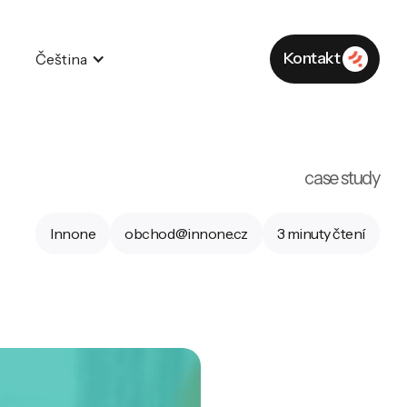
Kontakt
Čeština
Kontakt
case study
Innone
obchod@innone.cz
3 minuty čtení