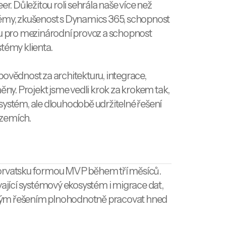
er. Důležitou roli sehrála naše více než
témy, zkušenost s Dynamics 365, schopnost
ru pro mezinárodní provoz a schopnost
témy klienta.
povědnost za architekturu, integrace,
měny. Projekt jsme vedli krok za krokem tak,
systém, ale dlouhodobě udržitelné řešení
 zemích.
horvatsku formou MVP během tří měsíců.
vající systémový ekosystém i migrace dat,
vým řešením plnohodnotně pracovat hned