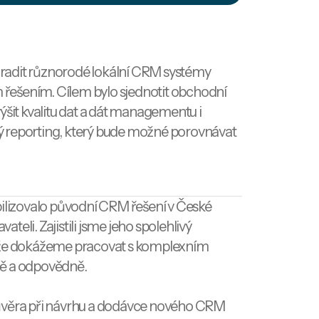
radit různorodé lokální CRM systémy
řešením. Cílem bylo sjednotit obchodní
ýšit kvalitu dat a dát managementu i
 reporting, který bude možné porovnávat
bilizovalo původní CRM řešení v České
eli. Zajistili jsme jeho spolehlivý
, že dokážeme pracovat s komplexním
bě a odpovědně.
ůvěra při návrhu a dodávce nového CRM