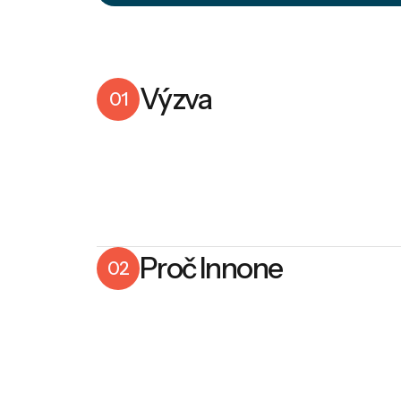
Výzva
01
Proč Innone
02