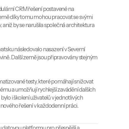
ulární CRM řešení postavené na
země díky tomu mohou pracovat se svými
 aniž by se narušila společná architektura
atsku následovalo nasazení v Severní
ině. Další země jsou připravovány stejným
matizované testy, které pomáhají snižovat
ystému a umožňují rychlejší zavádění dalších
bylo i školení uživatelů v jednotlivých
í nového řešení v každodenní práci.
datovou platformu pro přesnější a