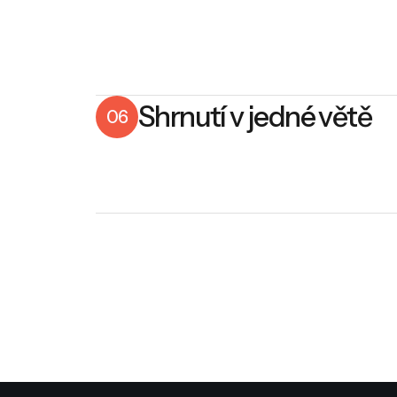
Shrnutí v jedné větě
06