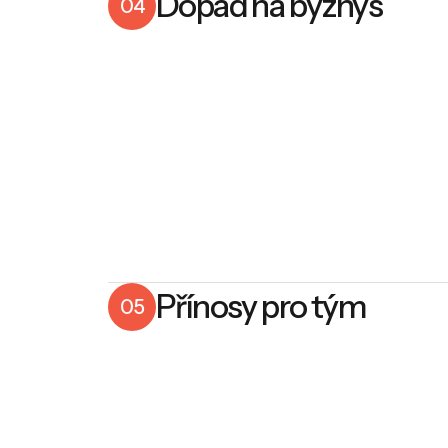
Dopad na byznys
04
Přínosy pro tým
05