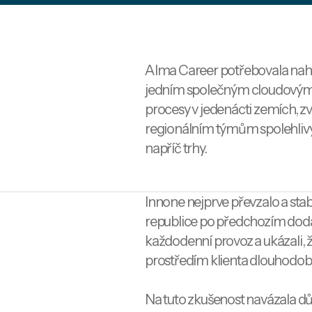
Alma Career potřebovala nah
jedním společným cloudovým 
procesy v jedenácti zemích, zv
regionálním týmům spolehlivý
napříč trhy.
Innone nejprve převzalo a sta
republice po předchozím dodavat
každodenní provoz a ukázali
prostředím klienta dlouhodo
Na tuto zkušenost navázala d