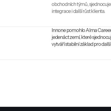
obchodních týmů, sjednocuje d
integrace i další růst klienta.
Innone pomohlo Alma Career
jedenáct zemí, které sjednocu
vytváří stabilní základ pro další