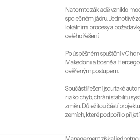
Na tomto základě vzniklo mod
společném jádru. Jednotlivé 
lokálními procesy a požadavky,
celého řešení.
Po úspěšném spuštění v Chorv
Makedonii a Bosně a Hercegov
ověřeným postupem.
Součástí řešení jsou také auto
riziko chyb, chrání stabilitu s
změn. Důležitou částí projektu 
zemích, které podpořilo přijet
Management získal jednotnou 